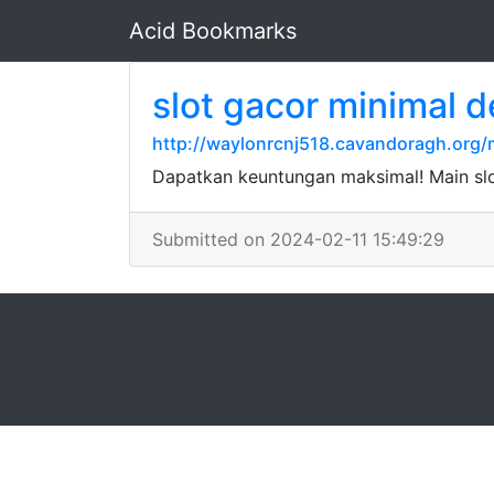
Acid Bookmarks
slot gacor minimal d
http://waylonrcnj518.cavandoragh.org/
Dapatkan keuntungan maksimal! Main sl
Submitted on 2024-02-11 15:49:29