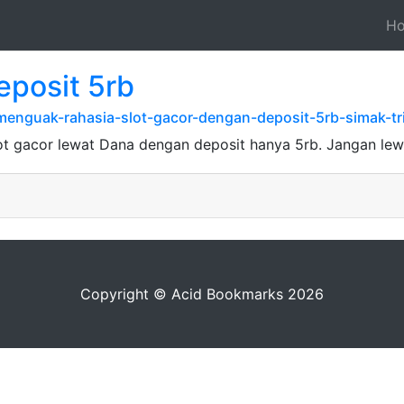
H
eposit 5rb
menguak-rahasia-slot-gacor-dengan-deposit-5rb-simak-tri
ot gacor lewat Dana dengan deposit hanya 5rb. Jangan le
Copyright © Acid Bookmarks 2026