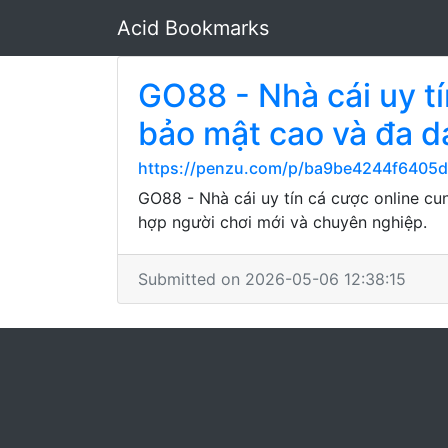
Acid Bookmarks
GO88 - Nhà cái uy tí
bảo mật cao và đa dạ
https://penzu.com/p/ba9be4244f6405
GO88 - Nhà cái uy tín cá cược online cun
hợp người chơi mới và chuyên nghiệp.
Submitted on 2026-05-06 12:38:15