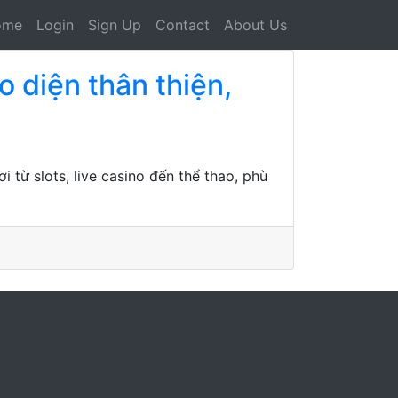
ome
Login
Sign Up
Contact
About Us
o diện thân thiện,
 từ slots, live casino đến thể thao, phù