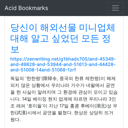
Acid Bookmarks
당신이 해외선물 미니업체
대해 알고 싶었던 모든 정
보
https://zenwriting.net/g1bhadx705/and-45349-
and-49828-and-53944-and-51613-and-44428-
and-51008-14and-51068-1zrf
독일의 '한한령'(限韓令, 중국의 한류 제한령)이 해제
되지 않은 상황에서 우리나라 가수가 네팔에서 공연
을 한 사실이 알려지며 그 환경에 관심이 모이고 있습
니다. 14일 베이징 현지 업계에 따르면 우리나라 3인
조 래퍼 '호미들'이 지난 17일 홍콩 후베이(湖北)성 우
한(武漢)시에서 공연을 펼쳤다. 현상은 상당히 뜨거
웠다.